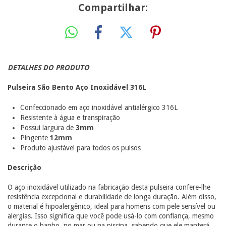
Compartilhar:
DETALHES DO PRODUTO
Pulseira São Bento Aço Inoxidável 316L
Confeccionado em aço inoxidável antialérgico 316L
Resistente à água e transpiração
Possui largura de
3mm
Pingente
12mm
Produto ajustável para todos os pulsos
Descrição
O aço inoxidável utilizado na fabricação desta pulseira confere-lhe
resistência excepcional e durabilidade de longa duração. Além disso,
o material é hipoalergênico, ideal para homens com pele sensível ou
alergias. Isso significa que você pode usá-lo com confiança, mesmo
durante o banho, no mar ou na piscina, sabendo que ele manterá