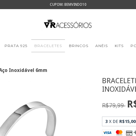
CUPOM: BEMVINDO10
PRATA 925
BRACELETES
BRINCOS
ANÉIS
KITS
PO
 Aço Inoxidável 6mm
BRACELET
INOXIDÁV
R
R$79,99
3
X DE
R$15,00