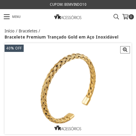
CUPOM: BEMVINDO10
MENU
0
Início
/
Braceletes
/
Bracelete Premium Trançado Gold em Aço Inoxidável
40
%
OFF