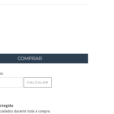
EP:
ALTERAR CEP
io
CALCULAR
otegida
cuidados durante toda a compra.