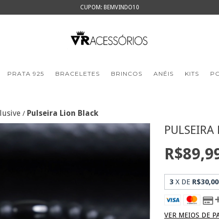
CUPOM: BEMVINDO10
PRATA 925
BRACELETES
BRINCOS
ANÉIS
KITS
PO
lusive
Pulseira Lion Black
/
PULSEIRA
R$89,9
3
X DE
R$30,00
VER MEIOS DE 