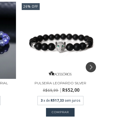
26
%
OFF
33
%
OFF
RIAL
PULSEIRA LEOPARDO SILVER
PULS
R$52,00
R$69,99
R
3
x de
R$17,33
sem juros
3
x
COMPRAR