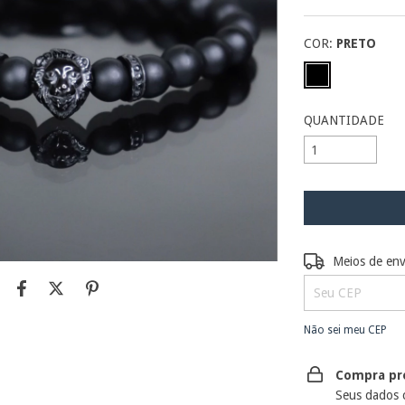
COR:
PRETO
QUANTIDADE
Entregas para o C
Meios de env
Não sei meu CEP
Compra pr
Seus dados 