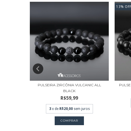
13
%
OF
 DE TIGRE
PULSEIRA ZIRCÔNIA VULCANIC ALL
PULSE
BLACK
99
R$59,99
ros
3
x de
R$20,00
sem juros
COMPRAR