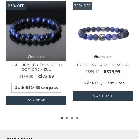
26
%
OFF
33
%
OFF
PULSEIRA ZIRCÔNIA OLHO
PULSEIRA BUDA SODALITA
DE TIGRE AZUL
R$39,99
R$59,99
R$72,99
R$99,00
3
x de
R$13,33
sem juros
3
x de
R$24,33
sem juros
COMPRAR
COMPRAR