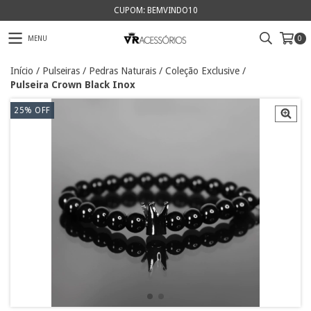
CUPOM: BEMVINDO10
MENU
0
Início
/
Pulseiras
/
Pedras Naturais
/
Coleção Exclusive
/
Pulseira Crown Black Inox
25
%
OFF