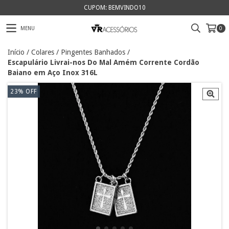
CUPOM: BEMVINDO10
MENU
0
Início
/
Colares
/
Pingentes Banhados
/
Escapulário Livrai-nos Do Mal Amém Corrente Cordão
Baiano em Aço Inox 316L
23
%
OFF