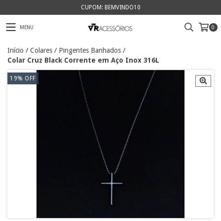
CUPOM: BEMVINDO10
MENU
0
Início
/
Colares
/
Pingentes Banhados
/
Colar Cruz Black Corrente em Aço Inox 316L
19
%
OFF