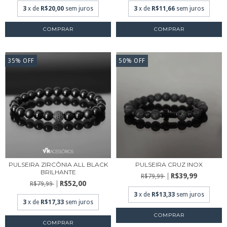
3
x de
R$20,00
sem juros
3
x de
R$11,66
sem juros
COMPRAR
COMPRAR
35
%
OFF
50
%
OFF
PULSEIRA ZIRCÔNIA ALL BLACK
PULSEIRA CRUZ INOX
BRILHANTE
R$39,99
R$79,99
R$52,00
R$79,99
3
x de
R$13,33
sem juros
3
x de
R$17,33
sem juros
COMPRAR
COMPRAR