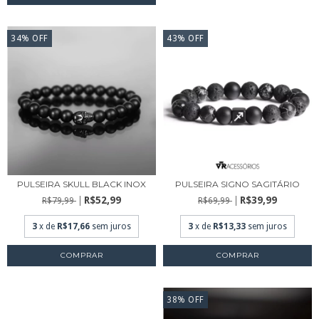
34
%
OFF
43
%
OFF
PULSEIRA SIGNO SAGITÁRIO
PULSEIRA SKULL BLACK INOX
R$39,99
R$52,99
R$69,99
R$79,99
3
x de
R$13,33
sem juros
3
x de
R$17,66
sem juros
COMPRAR
COMPRAR
38
%
OFF