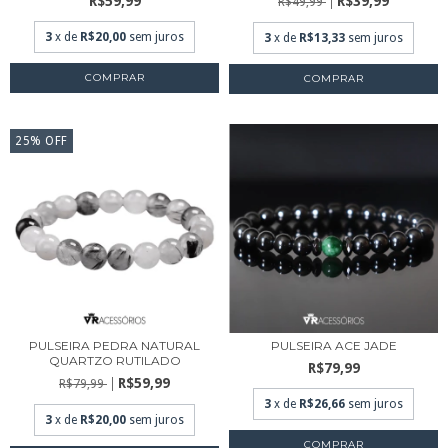
R$59,99
R$39,99
R$49,99
3
x de
R$20,00
sem juros
3
x de
R$13,33
sem juros
COMPRAR
COMPRAR
25
%
OFF
PULSEIRA PEDRA NATURAL
PULSEIRA ACE JADE
QUARTZO RUTILADO
R$79,99
R$59,99
R$79,99
3
x de
R$26,66
sem juros
3
x de
R$20,00
sem juros
COMPRAR