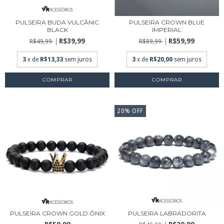
PULSEIRA BUDA VULCÂNIC
PULSEIRA CROWN BLUE
BLACK
IMPERIAL
R$39,99
R$59,99
R$49,99
R$89,99
3
x de
R$13,33
sem juros
3
x de
R$20,00
sem juros
COMPRAR
COMPRAR
20
%
OFF
PULSEIRA CROWN GOLD ÔNIX
PULSEIRA LABRADORITA