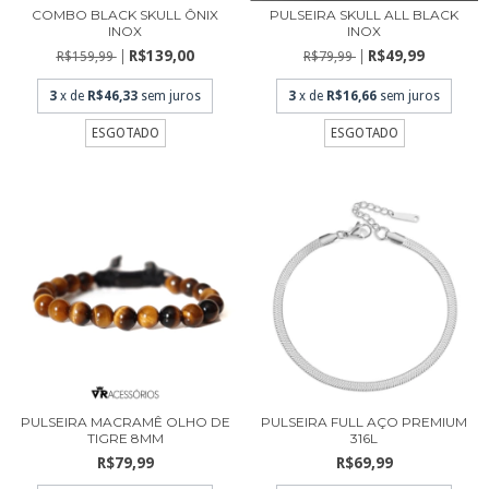
COMBO BLACK SKULL ÔNIX
PULSEIRA SKULL ALL BLACK
INOX
INOX
R$139,00
R$49,99
R$159,99
R$79,99
3
x de
R$46,33
sem juros
3
x de
R$16,66
sem juros
ESGOTADO
ESGOTADO
PULSEIRA MACRAMÊ OLHO DE
PULSEIRA FULL AÇO PREMIUM
TIGRE 8MM
316L
R$79,99
R$69,99